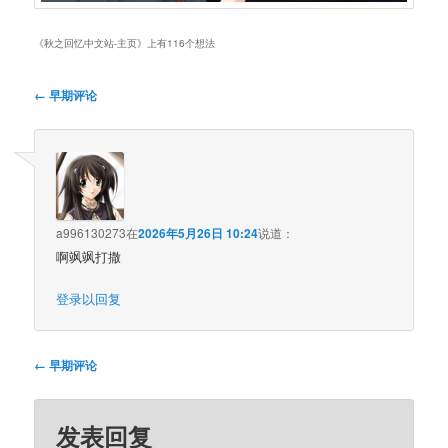
《
秋之回忆中文站-主页
》上有116个想法
评
← 早期评论
论
导
航
a996130273
在
2026年5月26日 10:24
说道：
啊飒飒打撒
登录以回复
评
← 早期评论
论
导
航
发表回复