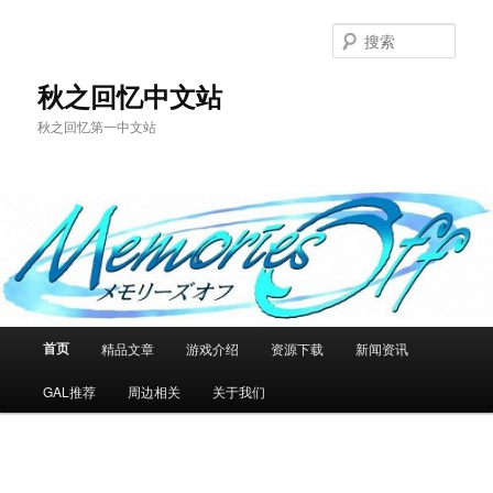
跳
至
搜
主
索
内
秋之回忆中文站
容
秋之回忆第一中文站
区
域
主
首页
精品文章
游戏介绍
资源下载
新闻资讯
页
GAL推荐
周边相关
关于我们