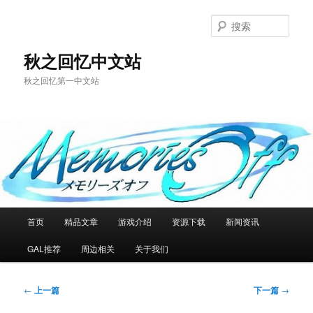
跳
至
搜
主
索
内
秋之回忆中文站
容
秋之回忆第一中文站
区
域
主
首页
精品文章
游戏介绍
资源下载
新闻资讯
页
GAL推荐
周边相关
关于我们
文
←
上一篇
下一篇
→
章