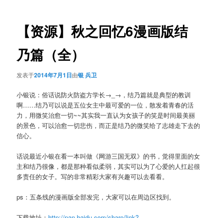
导
航
【资源】秋之回忆6漫画版结
乃篇（全）
发表于
2014年7月1日
由
银 兵卫
小银说：俗话说防火防盗方学长→_→，结乃篇就是典型的教训
啊……结乃可以说是五位女主中最可爱的一位，散发着青春的活
力，用微笑治愈一切~~其实我一直认为女孩子的笑是时间最美丽
的景色，可以治愈一切悲伤，而正是结乃的微笑给了志雄走下去的
信心。
话说最近小银在看一本叫做《网游三国无双》的书，觉得里面的女
主和结乃很像，都是那种看似柔弱，其实可以为了心爱的人扛起很
多责任的女子。写的非常精彩大家有兴趣可以去看看。
ps：五条线的漫画版全部发完，大家可以在周边区找到。
下载地址：
http://pan.baidu.com/share/link?