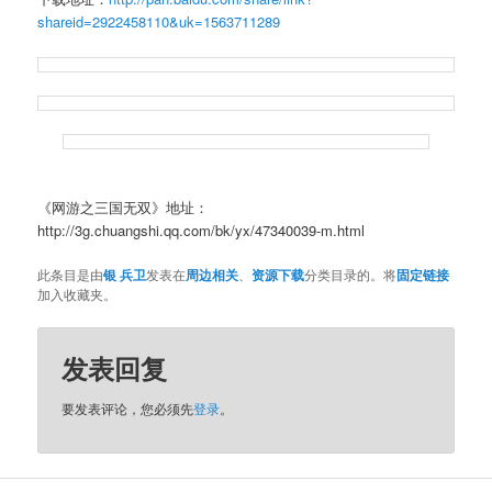
shareid=2922458110&uk=1563711289
《网游之三国无双》地址：
http://3g.chuangshi.qq.com/bk/yx/47340039-m.html
此条目是由
银 兵卫
发表在
周边相关
、
资源下载
分类目录的。将
固定链接
加入收藏夹。
发表回复
要发表评论，您必须先
登录
。