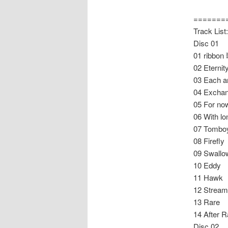
=======
Track List:
Disc 01
01 ribbo
02 Eternit
03 Each a
04 Exchan
05 For no
06 With l
07 Tombo
08 Firefly
09 Swallo
10 Eddy
11 Hawk
12 Stream
13 Rare
14 After
Disc 02