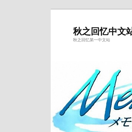
跳
至
主
秋之回忆中文
内
秋之回忆第一中文站
容
区
域