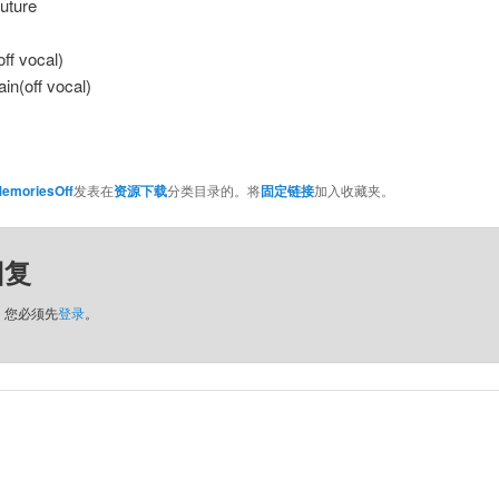
future
off vocal)
ain(off vocal)
emoriesOff
发表在
资源下载
分类目录的。将
固定链接
加入收藏夹。
回复
，您必须先
登录
。