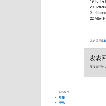
19 To the 
20 Refrain
21 ribbon(
22 After R
此条目是由
M
发表
要发表评论
其他操作
注册
登录