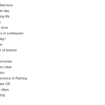
ted love
er day
ng life
g
 time
s in confession
day!
er
r of breeze
emories
en clear
tion
scence of Raining
es Off
e days
trip