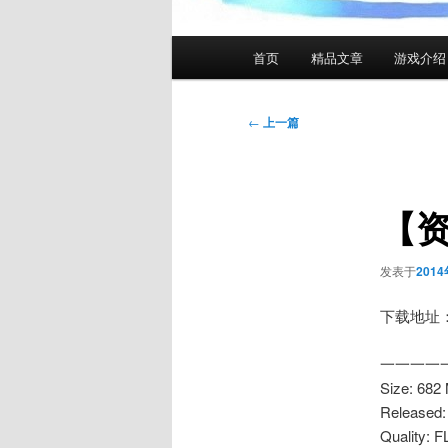
主
首页
精品文章
游戏介绍
页
文
←
上一篇
章
导
航
【资
发表于
201
下载地址
一一一一
Size: 682
Released:
Quality: F