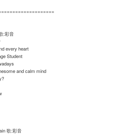
====================
n 歌:彩音
y
nd every heart
ge Student
wadays
onesome and calm mind
y?
w
 Rain 歌:彩音