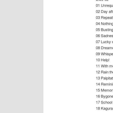
01 Unrequi
02 Day aft
03 Repeati
04 Nothin
05 Busting
06 Sadnes
07 Lucky 
08 Dream
09 Whispe
10 Help!
11 With m
12 Rain th
13 Palpita
14 Remini
15 Memori
16 Bygon
17 School 
18 Kagura