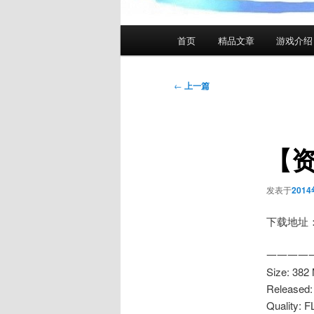
主
首页
精品文章
游戏介绍
页
文
←
上一篇
章
导
航
【资
发表于
201
下载地址
一一一一
Size: 382
Released:
Quality: 