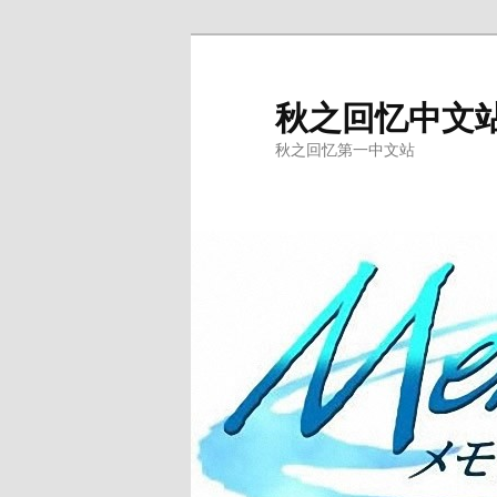
跳
至
主
秋之回忆中文
内
秋之回忆第一中文站
容
区
域