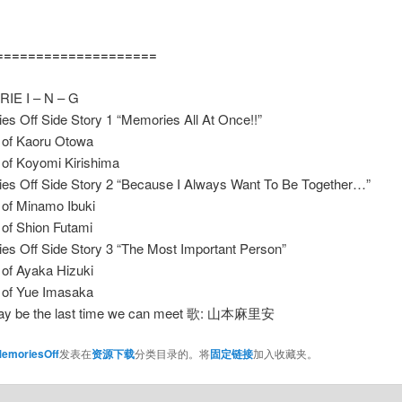
====================
IE I – N – G
s Off Side Story 1 “Memories All At Once!!”
of Kaoru Otowa
of Koyomi Kirishima
es Off Side Story 2 “Because I Always Want To Be Together…”
of Minamo Ibuki
of Shion Futami
es Off Side Story 3 “The Most Important Person”
of Ayaka Hizuki
of Yue Imasaka
may be the last time we can meet 歌: 山本麻里安
emoriesOff
发表在
资源下载
分类目录的。将
固定链接
加入收藏夹。