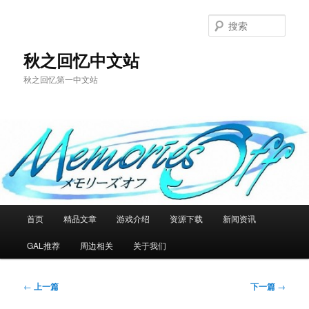
跳
至
搜
主
索
内
秋之回忆中文站
容
秋之回忆第一中文站
区
域
主
首页
精品文章
游戏介绍
资源下载
新闻资讯
页
GAL推荐
周边相关
关于我们
文
←
上一篇
下一篇
→
章