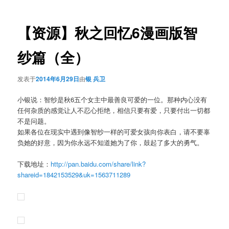
导
航
【资源】秋之回忆6漫画版智
纱篇（全）
发表于
2014年6月29日
由
银 兵卫
小银说：智纱是秋6五个女主中最善良可爱的一位。那种内心没有
任何杂质的感觉让人不忍心拒绝，相信只要有爱，只要付出一切都
不是问题。
如果各位在现实中遇到像智纱一样的可爱女孩向你表白，请不要辜
负她的好意，因为你永远不知道她为了你，鼓起了多大的勇气。
下载地址：
http://pan.baidu.com/share/link?
shareid=1842153529&uk=1563711289