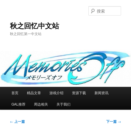
跳
至
搜
主
索
内
秋之回忆中文站
容
秋之回忆第一中文站
区
域
主
首页
精品文章
游戏介绍
资源下载
新闻资讯
页
GAL推荐
周边相关
关于我们
文
←
上一篇
下一篇
→
章