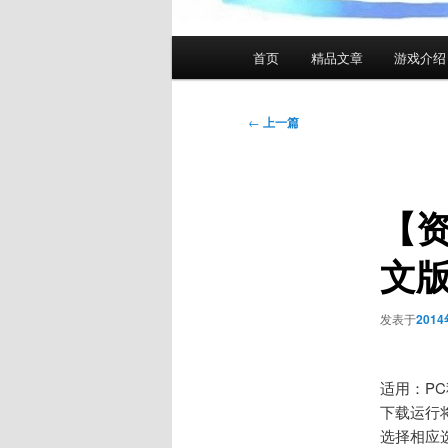
主
首页
精品文章
游戏介绍
页
文
←
上一篇
章
导
航
【资
文版
发表于
201
适用：PC
下载运行
选择相应