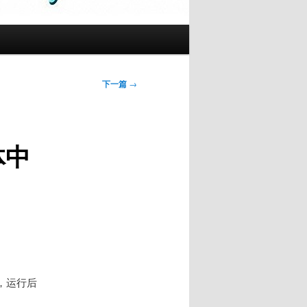
下一篇
→
体中
，运行后