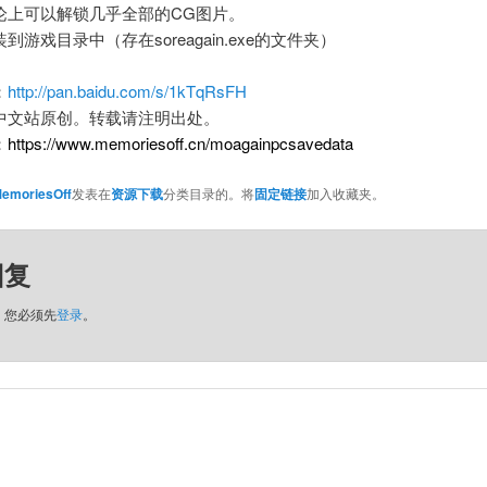
论上可以解锁几乎全部的CG图片。
到游戏目录中（存在soreagain.exe的文件夹）
：
http://pan.baidu.com/s/1kTqRsFH
中文站原创。转载请注明出处。
：
https://www.memoriesoff.cn/
moagainpcsavedata
emoriesOff
发表在
资源下载
分类目录的。将
固定链接
加入收藏夹。
回复
，您必须先
登录
。