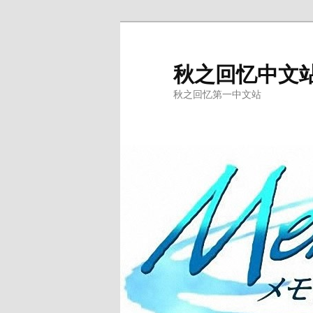
跳
至
主
秋之回忆中文
内
秋之回忆第一中文站
容
区
域