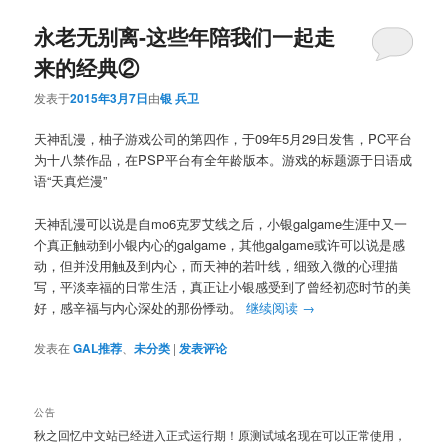
永老无别离-这些年陪我们一起走
来的经典②
发表于
2015年3月7日
由
银 兵卫
天神乱漫，柚子游戏公司的第四作，于09年5月29日发售，PC平台
为十八禁作品，在PSP平台有全年龄版本。游戏的标题源于日语成
语“天真烂漫”
天神乱漫可以说是自mo6克罗艾线之后，小银galgame生涯中又一
个真正触动到小银内心的galgame，其他galgame或许可以说是感
动，但并没用触及到内心，而天神的若叶线，细致入微的心理描
写，平淡幸福的日常生活，真正让小银感受到了曾经初恋时节的美
好，感辛福与内心深处的那份悸动。
继续阅读
→
发表在
GAL推荐
、
未分类
|
发表评论
公告
秋之回忆中文站已经进入正式运行期！原测试域名现在可以正常使用，