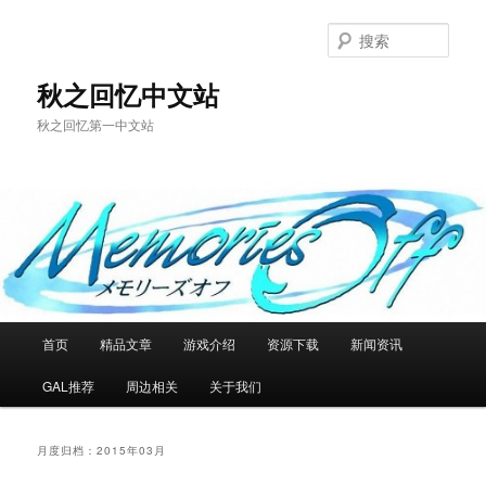
跳
跳
至
至
搜
主
副
索
内
内
秋之回忆中文站
容
容
秋之回忆第一中文站
区
区
域
域
主
首页
精品文章
游戏介绍
资源下载
新闻资讯
页
GAL推荐
周边相关
关于我们
月度归档：
2015年03月