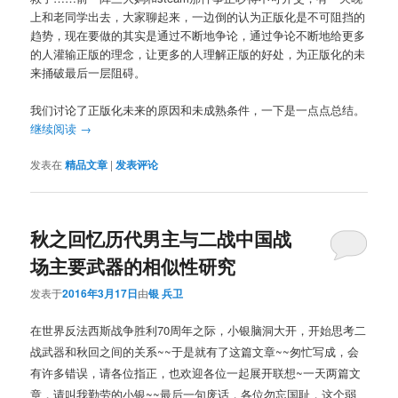
上和老同学出去，大家聊起来，一边倒的认为正版化是不可阻挡的
趋势，现在要做的其实是通过不断地争论，通过争论不断地给更多
的人灌输正版的理念，让更多的人理解正版的好处，为正版化的未
来捅破最后一层阻碍。
我们讨论了正版化未来的原因和未成熟条件，一下是一点点总结。
继续阅读
→
发表在
精品文章
|
发表评论
秋之回忆历代男主与二战中国战
场主要武器的相似性研究
发表于
2016年3月17日
由
银 兵卫
在世界反法西斯战争胜利70周年之际，小银脑洞大开，开始思考二
战武器和秋回之间的关系~~于是就有了这篇文章~~匆忙写成，会
有许多错误，请各位指正，也欢迎各位一起展开联想~一天两篇文
章，请叫我勤劳的小银~~最后一句废话，各位勿忘国耻，这个弱