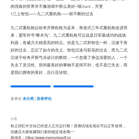
肉强食的世界并不像游戏中那么美好~喵⊙ω⊙，开更
1三上智也——九二式重机枪——斩不断的过去
九二式重机枪以哈奇开斯机枪为蓝本，将老式三年式重机枪改进而
来，盟军外号“啄木鸟”。九二式重机枪可以说是日军最成功的战场
利器，有威力大精度高的特点。但是九二式和智也一样，沉迷于美
好的过去，忘记了如今的含义。智也沉迷与彩花的过去，而九二式
沉迷于哈奇开斯气冷设计的辉煌，一个忽视了身边深爱的人，一个
失去了灵活性。世间最美好的事物不是得不到，也不是已失去，而
是我们拥有的美好，且行且珍惜。
发表在
未分类
|
发表评论
公告
秋之回忆中文站已经进入正式运行期！原测试域名现在可以正常使用，
但建议大家收藏我们新的稳定域名哦~~
新域名：https://www.memoriesoff.cn