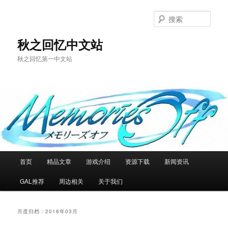
跳
跳
至
至
搜
主
副
索
内
内
秋之回忆中文站
容
容
秋之回忆第一中文站
区
区
域
域
主
首页
精品文章
游戏介绍
资源下载
新闻资讯
页
GAL推荐
周边相关
关于我们
月度归档：
2016年03月