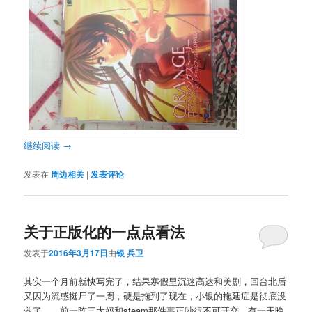
继续阅读
→
发表在
周边相关
|
发表评论
关于正版化的一点点看法
发表于
2016年3月17日
由
银 兵卫
其实一个月前就快写完了，结果寒假里沉迷高达和美剧，回台北后
又因为流感挺尸了一周，硬是拖到了现在，小银的拖延症是彻底没
救了……前一阵三大妈和steam那件事正吵得不可开交，有一天晚