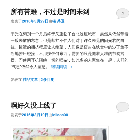
所有苦难，不过是时间未到
2
发表于
2016年3月29日
由
银 兵卫
阳光在阔别一个月后终于又重临了台北这座城市，虽然风依然带着
一股未散的寒意，但是却挡不住人们对于许久未见的阳光君的向
往。捷运的拥挤程度让人绝望，人们像是密封在铁盒中的沙丁鱼不
断地挤压碰撞，不用扶任何东西，需要的只是随着人群的节奏摇
摆。即使用耳机隔绝一切的嘈杂，如此多的人聚集在一起，人群的
“气息”依然令人窒息。
继续阅读
→
发表在
精品文章
|
2
条回复
啊好久没上线了
发表于
2016年3月19日
由
lolicon00