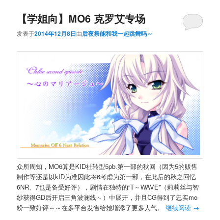
【学姐向】MO6 克罗艾专场
发表于
2014年12月8日
由
后夜祭能和我一起跳舞吗～
众所周知，MO6算是KID社转型5pb.第一部的秋回（因为5的贩售
制作等还是以kID为准因此将6考虑为第一部，在此后的秋之回忆
6NR、7也是备受好评），剧情在独特的“T～WAVE”（莉莉丝与智
纱获得GD后开启三角波澜线～）中展开，并且CG得到了忠实mo
粉一致好评～～在多平台发售给她增添了更多人气。
继续阅读
→