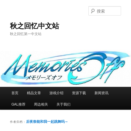
跳
跳
至
至
搜
主
副
索
内
内
秋之回忆中文站
容
容
秋之回忆第一中文站
区
区
域
域
主
首页
精品文章
游戏介绍
资源下载
新闻资讯
页
GAL推荐
周边相关
关于我们
后夜祭能和我一起跳舞吗～
作者归档：